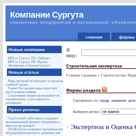
Компании Сургута
справочник предприятий и организаций, объявлен
главная
фирм
Новые компании
Я
ищу:
RBT.ru Сургут, ТЦ «Лайнер»
RBT.ru Сургут, ТК «Купец»
Строительная экспертиза
Экспертиза и Оценка Сургут
Новые статьи
Главная страница
Строительство. Недв
Язык, который не выходит за пределы
учебной среды
Талант без дисциплины перестаёт
Фирмы раздела
расти раньше навыка
Спортивная секция проигрывает не
соревнование, а регулярность
Сортировать по:
городу
названию
цене
посещения
Пресс-релизы
Выберите регион:
Сургутский хлебозавод сохраняет
промышленный формат ежедневного
Экспертиза и Оценка 
выпуска продукции
1.
ЛАДК-Групп развивает производство
оборудования высокого давления для