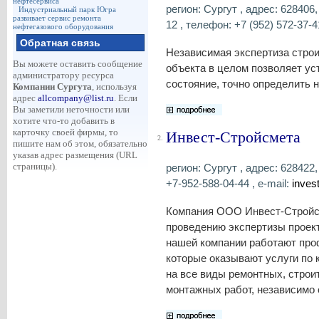
нефтесервиса
регион: Сургут , адрес: 628406
Индустриальный парк Югра
развивает сервис ремонта
12 , телефон: +7 (952) 572-37-41
нефтегазового оборудования
Обратная связь
Независимая экспертиза строи
Вы можете оставить сообщение
объекта в целом позволяет ус
администратору ресурса
состояние, точно определить 
Компании Сургута
, используя
адрес
allcompany@list.ru
. Если
Вы заметили неточности или
хотите что-то добавить в
карточку своей фирмы, то
Инвест-Стройсмета
2.
пишите нам об этом, обязательно
указав адрес размещения (URL
страницы).
регион: Сургут , адрес: 628422,
+7-952-588-04-44 , e-mail:
inves
Компания ООО Инвест-Стройсм
проведению экспертизы проект
нашей компании работают про
которые оказывают услуги по 
на все виды ремонтных, строи
монтажных работ, независимо 