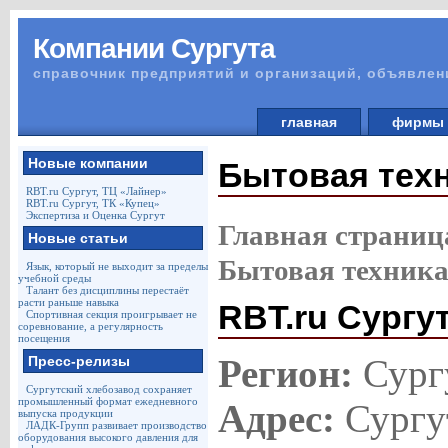
Компании Сургута
справочник предприятий и организаций, объявлен
главная
фирм
Новые компании
Бытовая тех
RBT.ru Сургут, ТЦ «Лайнер»
RBT.ru Сургут, ТК «Купец»
Экспертиза и Оценка Сургут
Главная страниц
Новые статьи
Бытовая техник
Язык, который не выходит за пределы
учебной среды
Талант без дисциплины перестаёт
расти раньше навыка
RBT.ru Сургу
Спортивная секция проигрывает не
соревнование, а регулярность
посещения
Регион:
Сург
Пресс-релизы
Сургутский хлебозавод сохраняет
промышленный формат ежедневного
Адрес:
Сургут
выпуска продукции
ЛАДК-Групп развивает производство
оборудования высокого давления для