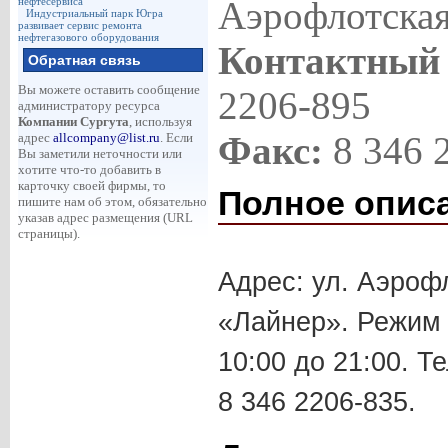
Аэрофлотская
нефтесервиса
Индустриальный парк Югра
развивает сервис ремонта
нефтегазового оборудования
Контактный
Обратная связь
Вы можете оставить сообщение
2206-895
администратору ресурса
Компании Сургута
, используя
Факс:
8 346 
адрес
allcompany@list.ru
. Если
Вы заметили неточности или
хотите что-то добавить в
карточку своей фирмы, то
Полное опис
пишите нам об этом, обязательно
указав адрес размещения (URL
страницы).
Адрес: ул. Аэроф
«Лайнер». Режим 
10:00 до 21:00. Т
8 346 2206-835.