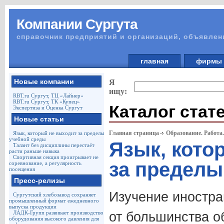
Компании Сургута
справочник предприятий и организаций, объявлен
главная
фирм
Новые компании
Я
ищу:
RBT.ru Сургут, ТЦ «Лайнер»
RBT.ru Сургут, ТК «Купец»
Каталог стат
Экспертиза и Оценка Сургут
Новые статьи
Главная страница
Образование. Работа
Язык, который не выходит за пределы
учебной среды
Язык, кото
Талант без дисциплины перестаёт
расти раньше навыка
Спортивная секция проигрывает не
за пределы
соревнование, а регулярность
посещения
Пресс-релизы
Изучение иностра
Сургутский хлебозавод сохраняет
промышленный формат ежедневного
выпуска продукции
ЛАДК-Групп развивает производство
от большинства о
оборудования высокого давления для