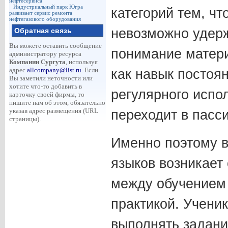
нефтесервиса
Индустриальный парк Югра
категорий тем, чт
развивает сервис ремонта
нефтегазового оборудования
невозможно удерж
Обратная связь
Вы можете оставить сообщение
понимание матери
администратору ресурса
Компании Сургута
, используя
адрес
allcompany@list.ru
. Если
как навык постоя
Вы заметили неточности или
хотите что-то добавить в
регулярного испо
карточку своей фирмы, то
пишите нам об этом, обязательно
указав адрес размещения (URL
переходит в пасс
страницы).
Именно поэтому 
языков возникает
между обучением 
практикой. Ученик
выполнять задани