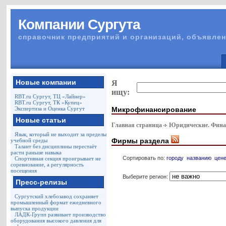
Компании Сургута
справочник предприятий и организаций, объявлен
Новые компании
Я
ищу:
RBT.ru Сургут, ТЦ «Лайнер»
RBT.ru Сургут, ТК «Купец»
Микрофинансирование
Экспертиза и Оценка Сургут
Новые статьи
Главная страница
Юридические. Финан
Язык, который не выходит за пределы
Фирмы раздела
учебной среды
Талант без дисциплины перестаёт
расти раньше навыка
Сортировать по:
городу
названию
цен
Спортивная секция проигрывает не
соревнование, а регулярность
посещения
Выберите регион:
Пресс-релизы
Сургутский хлебозавод сохраняет
промышленный формат ежедневного
выпуска продукции
ЛАДК-Групп развивает производство
оборудования высокого давления для