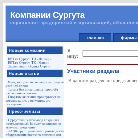
Компании Сургута
справочник предприятий и организаций, объявлен
главная
фирм
Новые компании
Я
ищу:
RBT.ru Сургут, ТЦ «Лайнер»
RBT.ru Сургут, ТК «Купец»
Экспертиза и Оценка Сургут
Участники раздела
Новые статьи
В данном разделе не представле
Язык, который не выходит за пределы
учебной среды
Талант без дисциплины перестаёт
расти раньше навыка
Спортивная секция проигрывает не
соревнование, а регулярность
посещения
Пресс-релизы
Сургутский хлебозавод сохраняет
промышленный формат ежедневного
выпуска продукции
ЛАДК-Групп развивает производство
оборудования высокого давления для