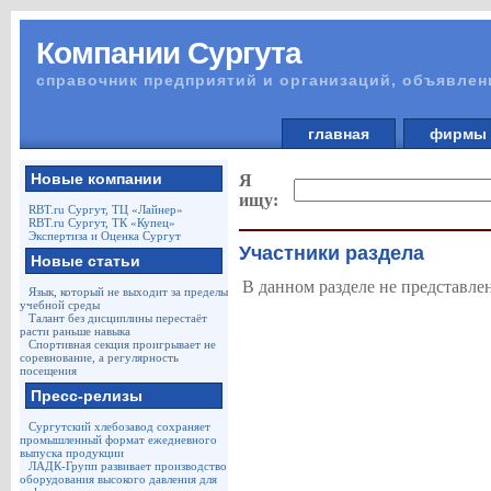
Компании Сургута
справочник предприятий и организаций, объявлен
главная
фирм
Новые компании
Я
ищу:
RBT.ru Сургут, ТЦ «Лайнер»
RBT.ru Сургут, ТК «Купец»
Экспертиза и Оценка Сургут
Участники раздела
Новые статьи
В данном разделе не представле
Язык, который не выходит за пределы
учебной среды
Талант без дисциплины перестаёт
расти раньше навыка
Спортивная секция проигрывает не
соревнование, а регулярность
посещения
Пресс-релизы
Сургутский хлебозавод сохраняет
промышленный формат ежедневного
выпуска продукции
ЛАДК-Групп развивает производство
оборудования высокого давления для